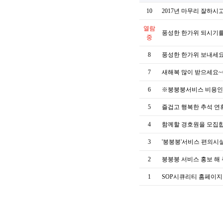
10
2017년 마무리 잘하시
열람
풍성한 한가위 되시기
중
8
풍성한 한가위 보내세
7
새해복 많이 받으세요~
6
※붕붕붕서비스 비용
5
즐겁고 행복한 추석 연
4
함께할 경호원을 모집
3
'붕붕붕'서비스 편의시
2
붕붕붕 서비스 홍보 해
1
SOP시큐리티 홈페이