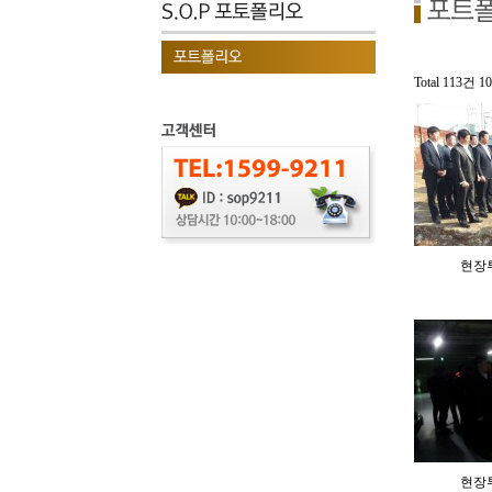
Total 113건
1
현장
현장